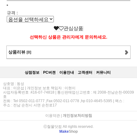
규격 :
관심상품
선택하신 상품은 관리자에게 문의하세요.
상품리뷰
[0]
상점정보
PC버젼
이용안내
고객센터
커뮤니티
상호명 : 동성
대표 : 이은섭 | 개인정보 보호 책임자 : 이현이
사업자등록번호 :416-07-74818 | 통신판매업신고번호 : 제 2008-전남순천-00039
호
전화 : Tel 0502-011-0777 ,Fax 0502-011-0778 ,hp 010-4645-5395 | 팩스 :
주소 : 전남 순천시 서면 순천로17
이용약관
|
개인정보처리방침
ⓒ철물닷컴 All rights reserved.
Make
Shop