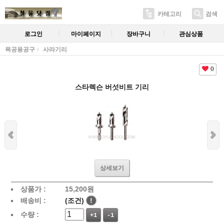
카테고리
검색
로그인
마이페이지
장바구니
관심상품
목공용공구
사라기리
0
스타렉슨 버섯비트 기리
상세보기
상품가 :
15,200
원
배송비 :
(조건)
!
수량 :
+1
-1