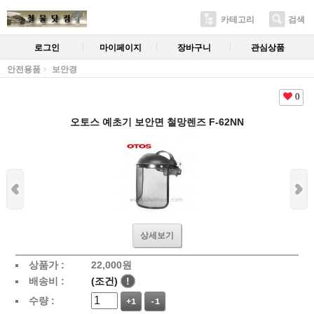
카테고리
검색
로그인
마이페이지
장바구니
관심상품
안전용품
보안경
0
오토스 예초기 보안면 철망렌즈 F-62NN
상세보기
상품가 :
22,000
원
배송비 :
(조건)
!
수량 :
+1
-1