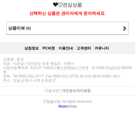
관심상품
선택하신 상품은 관리자에게 문의하세요.
상품리뷰
[0]
상점정보
PC버젼
이용안내
고객센터
커뮤니티
상호명 : 동성
대표 : 이은섭 | 개인정보 보호 책임자 : 이현이
사업자등록번호 :416-07-74818 | 통신판매업신고번호 : 제 2008-전남순천-00039
호
전화 : Tel 0502-011-0777 ,Fax 0502-011-0778 ,hp 010-4645-5395 | 팩스 :
주소 : 전남 순천시 서면 순천로17
이용약관
|
개인정보처리방침
ⓒ철물닷컴 All rights reserved.
Make
Shop