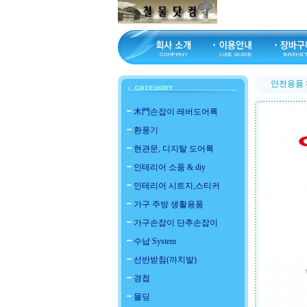
안전용품
木門손잡이 레버도어록
환풍기
현관문, 디지탈 도어록
인테리어 소품 & diy
인테리어 시트지,스티커
가구 주방 생활용품
가구손잡이 단추손잡이
수납 System
선반받침(까치발)
경첩
몰딩