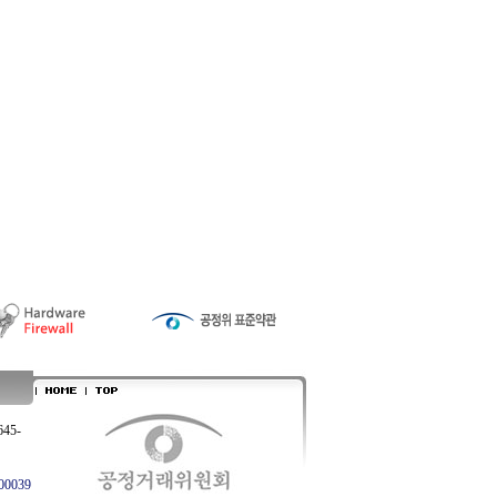
645-
0039