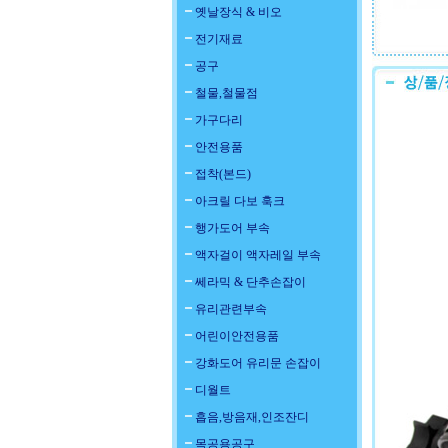
옛날장식 & 비오
전기재료
공구
철물,철물점
가구다리
안전용품
접착(본드)
아크릴 다보 훅크
행가도어 부속
액자걸이 액자레일 부속
쎄라믹 & 단추손잡이
유리관련부속
어린이안전용품
강화도어 유리문 손잡이
디월트
흡음,방음재,인조잔디
목공용공구