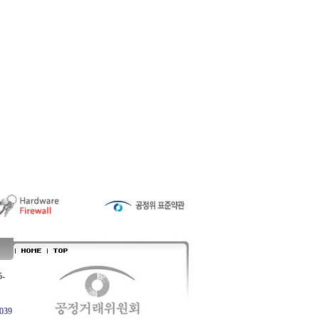
5-
039