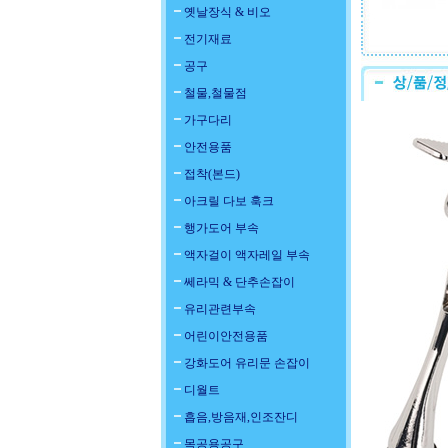
옛날장식 & 비오
전기재료
공구
철물,철물점
가구다리
안전용품
접착(본드)
아크릴 다보 훅크
행가도어 부속
액자걸이 액자레일 부속
쎄라믹 & 단추손잡이
유리관련부속
어린이안전용품
강화도어 유리문 손잡이
디월트
흡음,방음재,인조잔디
목공용공구