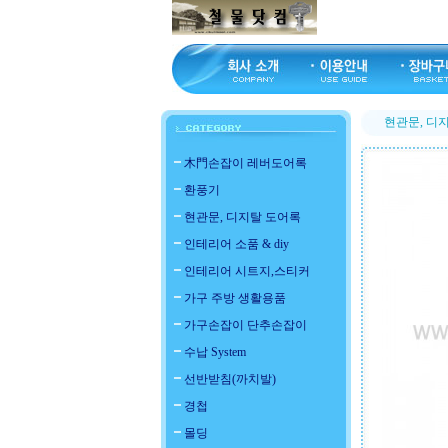
현관문, 디
木門손잡이 레버도어록
환풍기
현관문, 디지탈 도어록
인테리어 소품 & diy
인테리어 시트지,스티커
가구 주방 생활용품
가구손잡이 단추손잡이
수납 System
선반받침(까치발)
경첩
몰딩