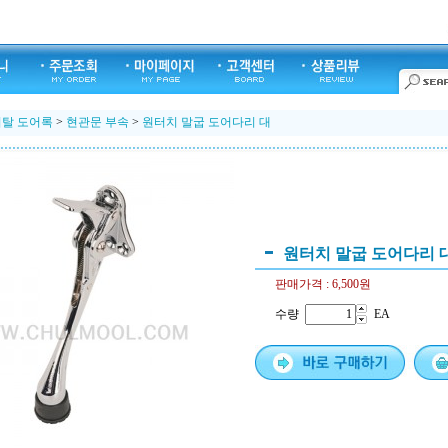
지탈 도어록
>
현관문 부속
>
원터치 말굽 도어다리 대
원터치 말굽 도어다리 
판매가격 :
6,500원
수량
EA