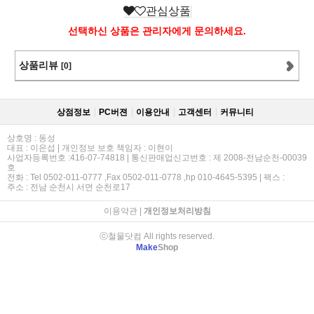
관심상품
선택하신 상품은 관리자에게 문의하세요.
상품리뷰
[0]
상점정보
PC버젼
이용안내
고객센터
커뮤니티
상호명 : 동성
대표 : 이은섭 | 개인정보 보호 책임자 : 이현이
사업자등록번호 :416-07-74818 | 통신판매업신고번호 : 제 2008-전남순천-00039
호
전화 : Tel 0502-011-0777 ,Fax 0502-011-0778 ,hp 010-4645-5395 | 팩스 :
주소 : 전남 순천시 서면 순천로17
이용약관
|
개인정보처리방침
ⓒ철물닷컴 All rights reserved.
Make
Shop