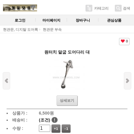
카테고리
검색
로그인
마이페이지
장바구니
관심상품
현관문, 디지탈 도어록
현관문 부속
0
원터치 말굽 도어다리 대
상세보기
상품가 :
6,500
원
배송비 :
(조건)
!
수량 :
+1
-1