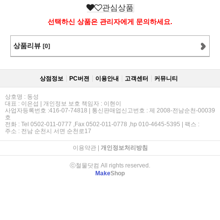
관심상품
선택하신 상품은 관리자에게 문의하세요.
상품리뷰
[0]
상점정보
PC버젼
이용안내
고객센터
커뮤니티
상호명 : 동성
대표 : 이은섭 | 개인정보 보호 책임자 : 이현이
사업자등록번호 :416-07-74818 | 통신판매업신고번호 : 제 2008-전남순천-00039
호
전화 : Tel 0502-011-0777 ,Fax 0502-011-0778 ,hp 010-4645-5395 | 팩스 :
주소 : 전남 순천시 서면 순천로17
이용약관
|
개인정보처리방침
ⓒ철물닷컴 All rights reserved.
Make
Shop