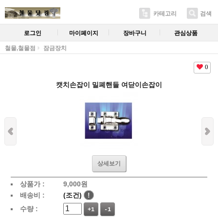
카테고리
검색
로그인
마이페이지
장바구니
관심상품
철물,철물점
잠금장치
0
캣치손잡이 밀폐핸들 여닫이손잡이
상세보기
상품가 :
9,000
원
배송비 :
(조건)
!
수량 :
+1
-1