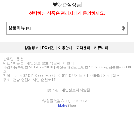
관심상품
선택하신 상품은 관리자에게 문의하세요.
상품리뷰
[0]
상점정보
PC버젼
이용안내
고객센터
커뮤니티
상호명 : 동성
대표 : 이은섭 | 개인정보 보호 책임자 : 이현이
사업자등록번호 :416-07-74818 | 통신판매업신고번호 : 제 2008-전남순천-00039
호
전화 : Tel 0502-011-0777 ,Fax 0502-011-0778 ,hp 010-4645-5395 | 팩스 :
주소 : 전남 순천시 서면 순천로17
이용약관
|
개인정보처리방침
ⓒ철물닷컴 All rights reserved.
Make
Shop