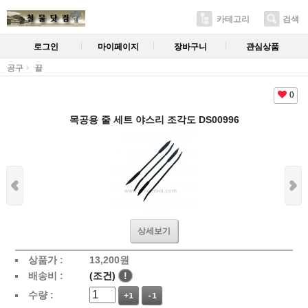
카테고리
검색
로그인
마이페이지
장바구니
관심상품
공구
끌
0
목공용 줄 세트 야스리 조각도 DS00996
상세보기
상품가 :
13,200
원
배송비 :
(조건)
!
수량 :
+1
-1