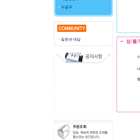
수공구
질문과 대답
이
내