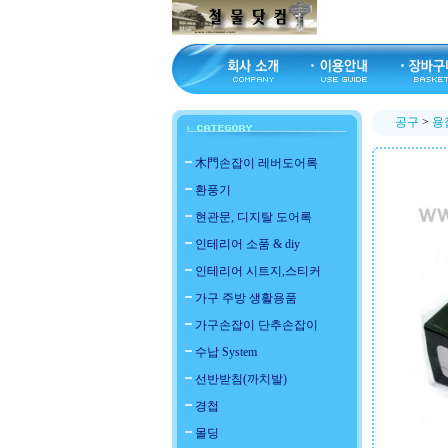
공구
>
용
木門손잡이 레버도어록
환풍기
현관문, 디지탈 도어록
인테리어 소품 & diy
인테리어 시트지,스티커
가구 주방 생활용품
가구손잡이 단추손잡이
수납 System
선반받침(까치발)
경첩
몰딩