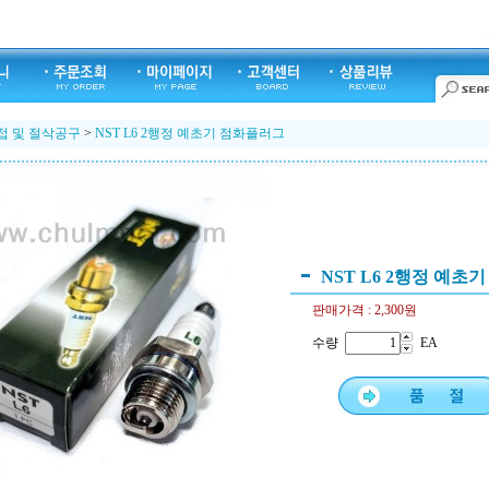
접 및 절삭공구
>
NST L6 2행정 예초기 점화플러그
NST L6 2행정 예초
판매가격 :
2,300원
수량
EA