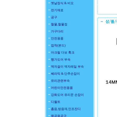
옛날장식 & 비오
전기재료
공구
철물,철물점
가구다리
안전용품
접착(본드)
아크릴 다보 훅크
행가도어 부속
액자걸이 액자레일 부속
쎄라믹 & 단추손잡이
유리관련부속
어린이안전용품
강화도어 유리문 손잡이
디월트
흡음,방음재,인조잔디
목공용공구