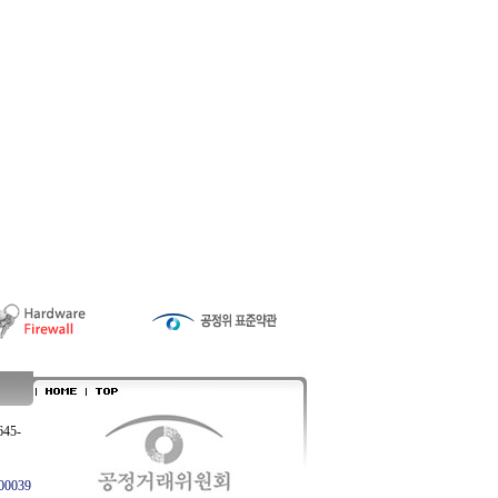
645-
0039