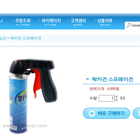
입건
>
락카건 스프레이건
락카건 스프레이건
판매가격 :
4,000원
수량
EA