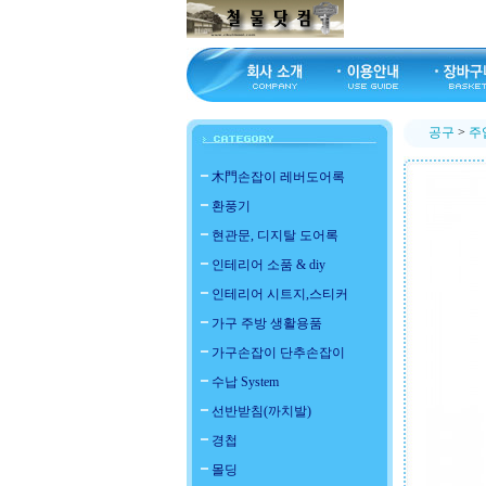
공구
>
주
木門손잡이 레버도어록
환풍기
현관문, 디지탈 도어록
인테리어 소품 & diy
인테리어 시트지,스티커
가구 주방 생활용품
가구손잡이 단추손잡이
수납 System
선반받침(까치발)
경첩
몰딩