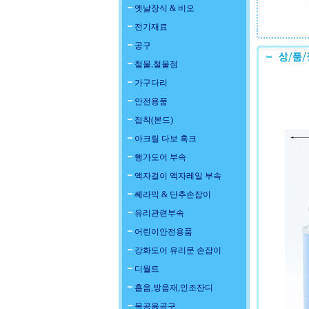
옛날장식 & 비오
전기재료
공구
철물,철물점
가구다리
안전용품
접착(본드)
아크릴 다보 훅크
행가도어 부속
액자걸이 액자레일 부속
쎄라믹 & 단추손잡이
유리관련부속
어린이안전용품
강화도어 유리문 손잡이
디월트
흡음,방음재,인조잔디
목공용공구