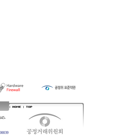
645-
0039