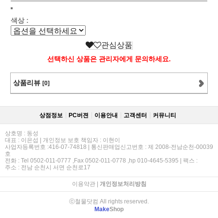
색상 :
관심상품
선택하신 상품은 관리자에게 문의하세요.
상품리뷰
[0]
상점정보
PC버젼
이용안내
고객센터
커뮤니티
상호명 : 동성
대표 : 이은섭 | 개인정보 보호 책임자 : 이현이
사업자등록번호 :416-07-74818 | 통신판매업신고번호 : 제 2008-전남순천-00039
호
전화 : Tel 0502-011-0777 ,Fax 0502-011-0778 ,hp 010-4645-5395 | 팩스 :
주소 : 전남 순천시 서면 순천로17
이용약관
|
개인정보처리방침
ⓒ철물닷컴 All rights reserved.
Make
Shop