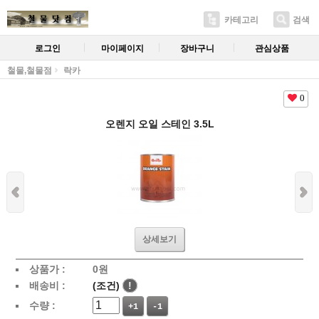
카테고리
검색
로그인
마이페이지
장바구니
관심상품
철물,철물점
락카
0
오렌지 오일 스테인 3.5L
상세보기
상품가 :
0
원
배송비 :
(조건)
!
수량 :
+1
-1