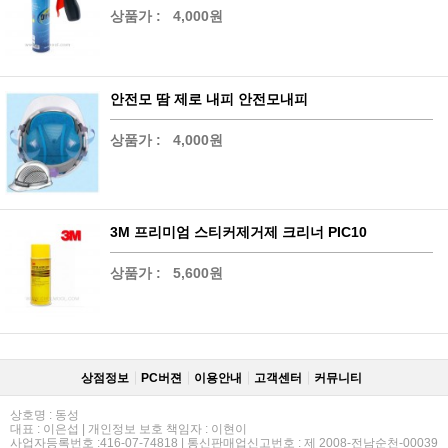
상품가 :
4,000원
안전모 땀 제로 내피 안전모내피
상품가 :
4,000원
3M 프리미엄 스티커제거제 크리너 PIC10
상품가 :
5,600원
상점정보
PC버젼
이용안내
고객센터
커뮤니티
상호명 : 동성
대표 : 이은섭 | 개인정보 보호 책임자 : 이현이
사업자등록번호 :416-07-74818 | 통신판매업신고번호 : 제 2008-전남순천-00039