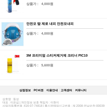
상품가 :
4,000원
안전모 땀 제로 내피 안전모내피
상품가 :
4,000원
3M 프리미엄 스티커제거제 크리너 PIC10
상품가 :
5,600원
상점정보
PC버젼
이용안내
고객센터
커뮤니티
상호명 : 동성
대표 : 이은섭 | 개인정보 보호 책임자 : 이현이
사업자등록번호 :416-07-74818 | 통신판매업신고번호 : 제 2008-전남순천-00039